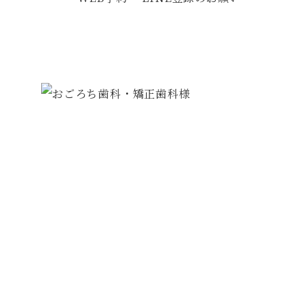
TEL:
082-872-4044
／ FAX: 082-872-4044
広島市安佐南区高取北1丁目4-25-1
ジョイパレス高取駅前 2F
医院紹介
診療メニュー
基本情報・アクセス