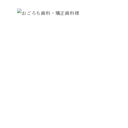
TEL:
082-872-4044
／ FAX: 082-872-4044
広島市安佐南区高取北1丁目4-25-1
ジョイパレス高取駅前 2F
医院紹介
診療メニュー
基本情報・アクセス
採用情報
新着情報
サイトマップ